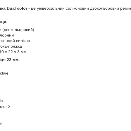
ка Dual color
- це універсальний силіконовий двокольоровий ремі
нця:
r (двокольоровий)
 чорним
ргенний силікон
тібка-пряжка
10 x 22 x 3 мм.
ця 22 мм:
ctive
i>
olor 2
м