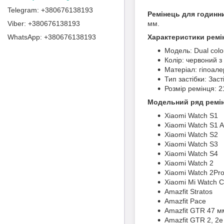
+380676138193
Ремінець для годинни
+380676138193
мм.
+380676138193
Характеристики ремі
Модель: Dual colo
Колір: червоний з
Матеріал: гіпоале
Тип застібки: Зас
Розмір ремінця: 2
Модельний ряд ремін
Xiaomi Watch S1
Xiaomi Watch S1 A
Xiaomi Watch S2
Xiaomi Watch S3
Xiaomi Watch S4
Xiaomi Watch 2
Xiaomi Watch 2Pro
Xiaomi Mi Watch C
Amazfit Stratos
Amazfit Pace
Amazfit GTR 47 м
Amazfit GTR 2, 2е