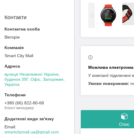
Контакти
Вікторія
Smart City Mall
вулиця Незалежної України,
У компанії підключені 
будинок 39Г, Офіс, Запоріжжя,
п
Україна
+380 (66) 822-80-68
Клієнт-менеджер
Опис
smartcitymall.ua@gmail.com