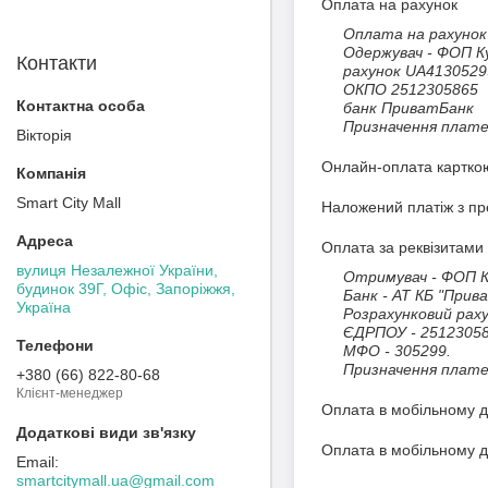
Оплата на рахунок
Оплата на рахунок 
Одержувач - ФОП Ку
Контакти
рахунок UA4130529
ОКПО 2512305865

банк ПриватБанк

Призначення плате
Вікторія
Онлайн-оплата карткою 
Smart City Mall
Наложений платіж з п
Оплата за реквізитами
вулиця Незалежної України,
Отримувач - ФОП Кул
будинок 39Г, Офіс, Запоріжжя,
Банк - АТ КБ "Прива
Україна
Розрахунковий раху
ЄДРПОУ - 251230586
МФО - 305299. 

Призначення плате
+380 (66) 822-80-68
Клієнт-менеджер
Оплата в мобільному д
Оплата в мобільному 
smartcitymall.ua@gmail.com