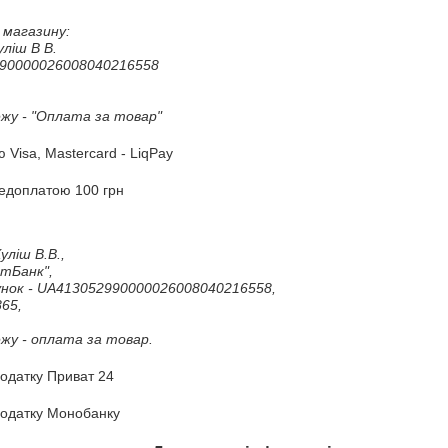
магазину:

ліш В В.

90000026008040216558

жу - "Оплата за товар"
Visa, Mastercard - LiqPay
редоплатою 100 грн
іш В.В., 

тБанк", 

нок - UA413052990000026008040216558, 

5, 

жу - оплата за товар.
одатку Приват 24
додатку Монобанку