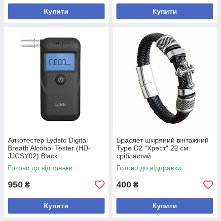
Купити
Купити
Алкотестер Lydsto Digital
Браслет шкіряний вінтажний
Breath Alcohol Tester (HD-
Type D2 "Хрест" 22 см
JJCSY02) Black
сріблястий
Готово до відправки
Готово до відправки
950
400
₴
₴
Купити
Купити