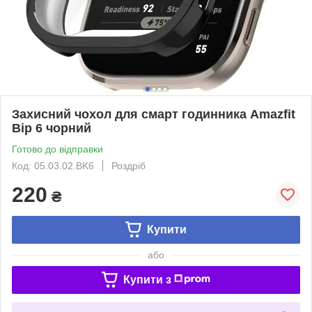
Захисний чохол для смарт годинника Amazfit
Bip 6 чорний
Готово до відправки
Код: 05.03.02.BK6
Роздріб
220
₴
Купити
або
Купити з