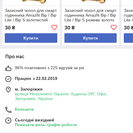
Захисний чохол для смарт
Захисний чохол для смарт
Захи
годинника Amazfit Bip / Bip
годинника Amazfit Bip / Bip
годи
Lite / Bip S золотистий
Lite / Bip S рожеве золото
Lite
30
30
30
₴
₴
Купити
Купити
Про нас
96% позитивних з 225 відгуків за рік
Працює з 22.02.2019
м. Запоріжжя
вулиця Незалежної України, будинок 39Г, Офіс,
Запоріжжя, Україна
Контакти
Сьогодні вихідний
Показати весь графік роботи