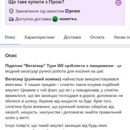
Що таке купити з Пром?
Замовлення під захистом
Доступна доставка
Опис
Характеристики
Доставка
Оплата
Умови п
Опис
Підвіска "Вегвізир" Type W2 срібляста з ланцюжком
- це
модний аксесуар ручної роботи для носіння на шиї.
Вегвізир (рунічний компас)
найчастіше використовувався
вікінгами. У наших предків – слов'ян також існував подібний
амулет. Цікавим є той факт, що як і у скандинавів, у слов'ян
вважалося, що він захищає господаря в дорозі, допомагає не
збитися зі шляху, береже від нещастя та біди. Крім того,
слов'яни були впевнені, що рунічний компас оберігає від
хвороб, нещасть, чаклунства і допомагає знайти правильний
шлях у житті.
Існує повір'я, що такий амулет захищає від будь-яких