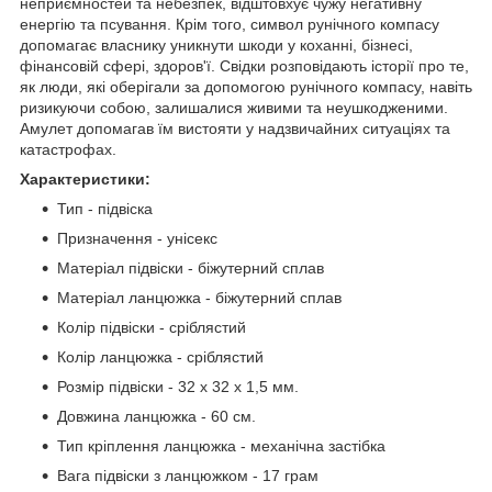
неприємностей та небезпек, відштовхує чужу негативну
енергію та псування. Крім того, символ рунічного компасу
допомагає власнику уникнути шкоди у коханні, бізнесі,
фінансовій сфері, здоров'ї. Свідки розповідають історії про те,
як люди, які оберігали за допомогою рунічного компасу, навіть
ризикуючи собою, залишалися живими та неушкодженими.
Амулет допомагав їм вистояти у надзвичайних ситуаціях та
катастрофах.
Характеристики:
Тип - підвіска
Призначення - унісекс
Матеріал підвіски - біжутерний сплав
Матеріал ланцюжка - біжутерний сплав
Колір підвіски - сріблястий
Колір ланцюжка - сріблястий
Розмір підвіски - 32 х 32 х 1,5 мм.
Довжина ланцюжка - 60 см.
Тип кріплення ланцюжка - механічна застібка
Вага підвіски з ланцюжком - 17 грам