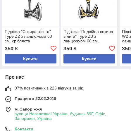
Підвіска "Сокира вікінга"
Підвіска "Подвійна сокира
Підв
Type Z2 з ланцюжком 60
вікінга" Type Z3 з
W2 з
см. срібляста
ланцюжком 60 см.
ланц
срібляста, сокира
350
350
350
₴
₴
золотиста
Купити
Купити
Про нас
97% позитивних з 225 відгуків за рік
Працює з 22.02.2019
м. Запоріжжя
вулиця Незалежної України, будинок 39Г, Офіс,
Запоріжжя, Україна
Контакти