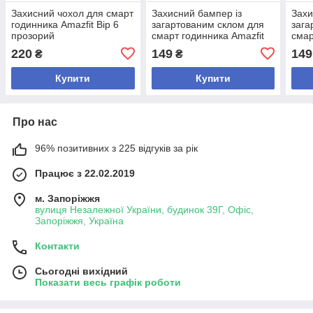
Захисний чохол для смарт
Захисний бампер із
Захи
годинника Amazfit Bip 6
загартованим склом для
зага
прозорий
смарт годинника Amazfit
смар
Bip 3/3Pro прозорий
Bip 
220
149
149
₴
₴
Купити
Купити
Про нас
96% позитивних з 225 відгуків за рік
Працює з 22.02.2019
м. Запоріжжя
вулиця Незалежної України, будинок 39Г, Офіс,
Запоріжжя, Україна
Контакти
Сьогодні вихідний
Показати весь графік роботи