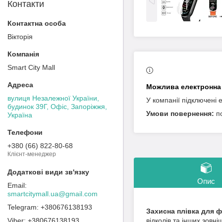
Контакти
Вікторія
Smart City Mall
вулиця Незалежної України,
У компанії підключені 
будинок 39Г, Офіс, Запоріжжя,
п
Україна
+380 (66) 822-80-68
Клієнт-менеджер
Опис
smartcitymall.ua@gmail.com
+380676138193
Захисна плівка для ф
+380676138193
відколів та інших зовні