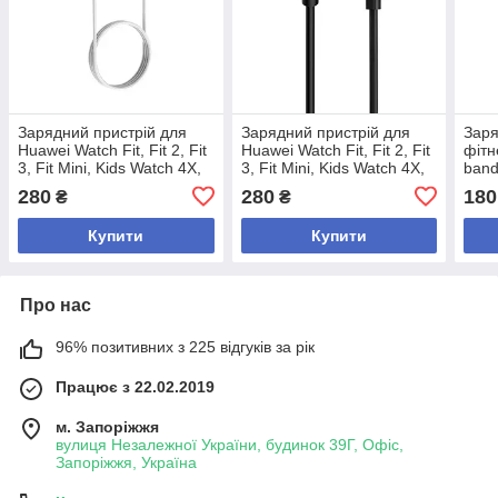
Зарядний пристрій для
Зарядний пристрій для
Заря
Huawei Watch Fit, Fit 2, Fit
Huawei Watch Fit, Fit 2, Fit
фітн
3, Fit Mini, Kids Watch 4X,
3, Fit Mini, Kids Watch 4X,
band
4Pro (USB - вхід) білий
4Pro (Type-C - вхід)
band
280
280
180
₴
₴
чорний
Купити
Купити
Про нас
96% позитивних з 225 відгуків за рік
Працює з 22.02.2019
м. Запоріжжя
вулиця Незалежної України, будинок 39Г, Офіс,
Запоріжжя, Україна