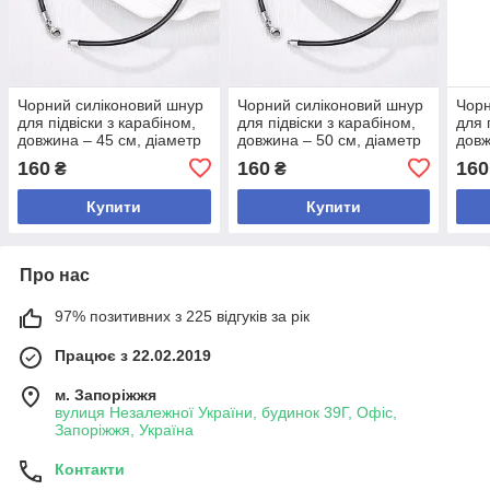
Чорний силіконовий шнур
Чорний силіконовий шнур
Чорн
для підвіски з карабіном,
для підвіски з карабіном,
для 
довжина – 45 см, діаметр
довжина – 50 см, діаметр
довж
– 2 мм
– 2 мм
– 2 
160
160
160
₴
₴
Купити
Купити
Про нас
97% позитивних з 225 відгуків за рік
Працює з 22.02.2019
м. Запоріжжя
вулиця Незалежної України, будинок 39Г, Офіс,
Запоріжжя, Україна
Контакти