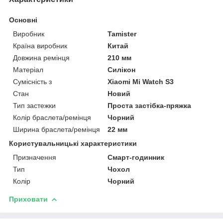
Основні
Виробник
Tamister
Країна виробник
Китай
Довжина ремінця
210 мм
Матеріал
Силікон
Сумісність з
Xiaomi Mi Watch S3
Стан
Новий
Тип застежки
Проста застібка-пряжка
Колір браслета/ремінця
Чорний
Ширина браслета/ремінця
22 мм
Користувальницькі характеристики
Призначення
Смарт-годинник
Тип
Чохол
Колір
Чорний
Приховати