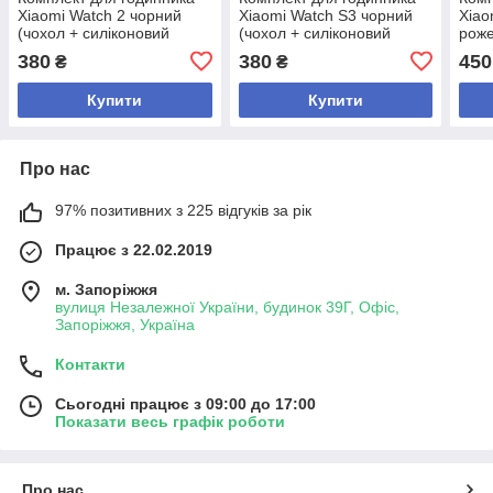
Xiaomi Watch 2 чорний
Xiaomi Watch S3 чорний
Xiao
(чохол + силіконовий
(чохол + силіконовий
роже
ремінець 22 мм)
ремінець 22 мм)
мета
380
380
450
₴
₴
мм)
Купити
Купити
Про нас
97% позитивних з 225 відгуків за рік
Працює з 22.02.2019
м. Запоріжжя
вулиця Незалежної України, будинок 39Г, Офіс,
Запоріжжя, Україна
Контакти
Сьогодні працює з 09:00 до 17:00
Показати весь графік роботи
Про нас