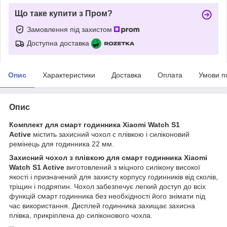
Що таке купити з Пром?
Замовлення під захистом
Доступна доставка
Опис
Характеристики
Доставка
Оплата
Умови п
Опис
Комплект для смарт годинника Xiaomi Watch S1
Active
містить захисний чохол c плівкою і силіконовий
ремінець для годинника 22 мм.
Захисний чохол з плівкою для смарт годинника Xiaomi
Watch S1 Active
виготовлений з міцного силікону високої
якості і призначений для захисту корпусу годинників від сколів,
тріщин і подряпин. Чохол забезпечує легкий доступ до всіх
функцій смарт годинника без необхідності його знімати під
час використання. Дисплей годинника захищає захисна
плівка, прикріплена до силіконового чохла.