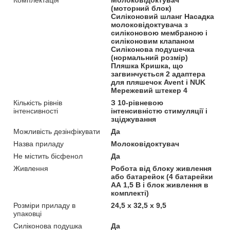
(моторний блок)
Силіконовий шланг Насадка
молоковідоктувача з
силіконовою мембраною і
силіконовим клапаном
Силіконова подушечка
(нормальний розмір)
Пляшка Кришка, що
загвинчується 2 адаптера
для пляшечок Avent і NUK
Мережевий штекер 4
Кількість рівнів
З 10-рівневою
інтенсивності
інтенсивністю стимуляції і
зціджування
Можливість дезінфікувати
Да
Назва приладу
Молоковідоктувач
Не містить бісфенол
Да
Живлення
Робота від блоку живлення
або батарейок (4 батарейки
АА 1,5 В і блок живлення в
комплекті)
Розміри приладу в
24,5 х 32,5 х 9,5
упаковці
Силіконова подушка
Да