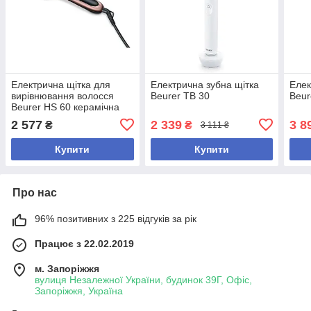
Електрична щітка для
Електрична зубна щітка
Елек
вирівнювання волосся
Beurer TB 30
Beur
Beurer HS 60 керамічна
2 577
2 339
3 8
₴
₴
3 111 ₴
Купити
Купити
Про нас
96% позитивних з 225 відгуків за рік
Працює з 22.02.2019
м. Запоріжжя
вулиця Незалежної України, будинок 39Г, Офіс,
Запоріжжя, Україна