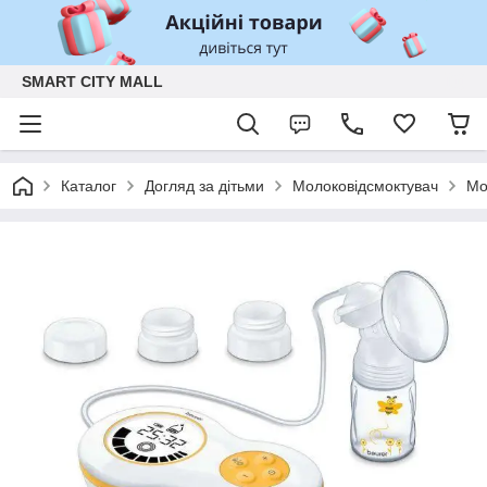
SMART CITY MALL
Каталог
Догляд за дітьми
Молоковідсмоктувач
Мо