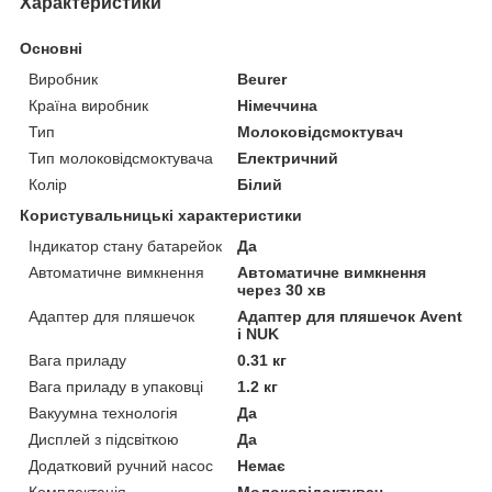
Характеристики
Основні
Виробник
Beurer
Країна виробник
Німеччина
Тип
Молоковідсмоктувач
Тип молоковідсмоктувача
Електричний
Колір
Білий
Користувальницькі характеристики
Індикатор стану батарейок
Да
Автоматичне вимкнення
Автоматичне вимкнення
через 30 хв
Адаптер для пляшечок
Адаптер для пляшечок Avent
і NUK
Вага приладу
0.31 кг
Вага приладу в упаковці
1.2 кг
Вакуумна технологія
Да
Дисплей з підсвіткою
Да
Додатковий ручний насос
Немає
Комплектація
Молоковідоктувач