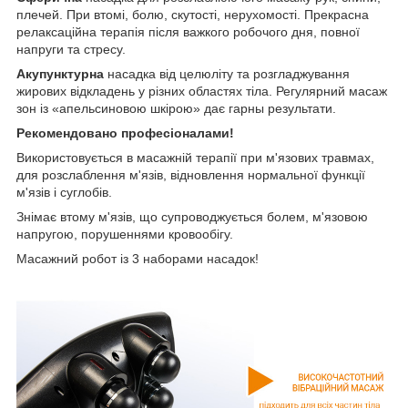
плечей. При втомі, болю, скутості, нерухомості. Прекрасна
релаксаційна терапія після важкого робочого дня, повної
напруги та стресу.
Акупунктурна
насадка від целюліту та розгладжування
жирових відкладень у різних областях тіла. Регулярний масаж
зон із «апельсиновою шкірою» дає гарны результати.
Рекомендовано професіоналами!
Використовується в масажній терапії при м'язових травмах,
для розслаблення м'язів, відновлення нормальної функції
м'язів і суглобів.
Знімає втому м'язів, що супроводжується болем, м'язовою
напругою, порушеннями кровообігу.
Масажний робот із 3 наборами насадок!