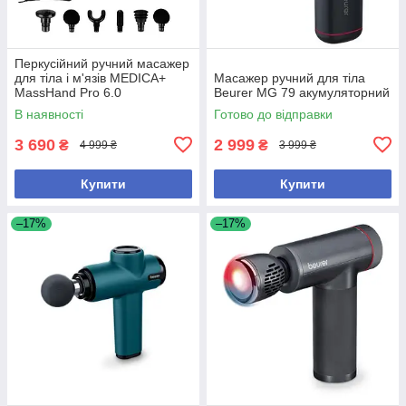
Перкусійний ручний масажер
для тіла і м'язів MEDICA+
Масажер ручний для тіла
MassHand Pro 6.0
Beurer MG 79 акумуляторний
В наявності
Готово до відправки
3 690
2 999
₴
₴
4 999 ₴
3 999 ₴
Купити
Купити
–17%
–17%