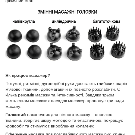
фізичний стан.
Як працює масажер?
Потужні, ритмічні, дугоподібні рухи досягають глибоких шарів
м'язової тканини, допомагаючи їх повністю розслабити. Є
кілька режимів масажу та інтенсивності. Завдяки трьом
комплектам масажних насадок масажер пропонує три види
масажу:
Голковий
наконечник для ніжного масажу – оновлює
тканини, зберігає шкіру молодою та еластичною, покращує
кровообіг та стимулює вироблення колагену;
Сферична
насадка для розслаблюючого масажу рук, спини,