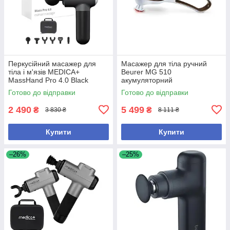
Перкусійний масажер для
Масажер для тіла ручний
тіла і м'язів MEDICA+
Beurer MG 510
MassHand Pro 4.0 Black
акумуляторний
Готово до відправки
Готово до відправки
2 490
5 499
₴
₴
3 830 ₴
8 111 ₴
Купити
Купити
–26%
–25%