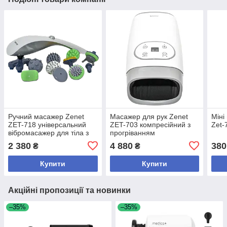
Ручний масажер Zenet
Масажер для рук Zenet
Міні
ZET-718 універсальний
ZET-703 компресійний з
Zet-
вібромасажер для тіла з
прогріванням
10 насадками
2 380
4 880
380
₴
₴
Купити
Купити
Акційні пропозиції та новинки
–35%
–35%