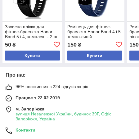
Захисна плівка для
Ремінець для фітнес-
Ремі
фітнес-браслета Honor
браслета Honor Band 4 і 5
брас
Band 5 і 4, комплект - 2 шт.
темно-синій
ліло
50
150
150
₴
₴
Купити
Купити
Про нас
96% позитивних з 224 відгуків за рік
Працює з 22.02.2019
м. Запоріжжя
вулиця Незалежної України, будинок 39Г, Офіс,
Запоріжжя, Україна
Контакти