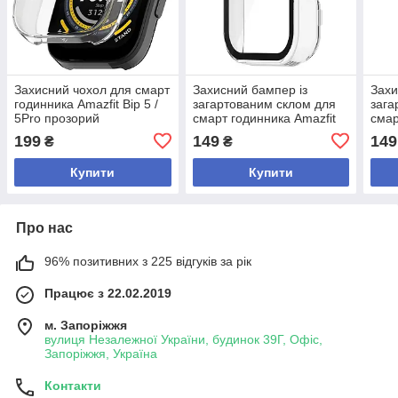
Захисний чохол для смарт
Захисний бампер із
Захи
годинника Amazfit Bip 5 /
загартованим склом для
зага
5Pro прозорий
смарт годинника Amazfit
смар
Bip 3/3Pro прозорий
Bip 
199
149
149
₴
₴
Купити
Купити
Про нас
96% позитивних з 225 відгуків за рік
Працює з 22.02.2019
м. Запоріжжя
вулиця Незалежної України, будинок 39Г, Офіс,
Запоріжжя, Україна
Контакти