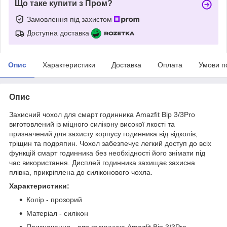
Що таке купити з Пром?
Замовлення під захистом
Доступна доставка
Опис
Характеристики
Доставка
Оплата
Умови п
Опис
Захисний чохол для смарт годинника Amazfit Bip 3/3Pro
виготовлений із міцного силікону високої якості та
призначений для захисту корпусу годинника від відколів,
тріщин та подряпин. Чохол забезпечує легкий доступ до всіх
функцій смарт годинника без необхідності його знімати під
час використання. Дисплей годинника захищає захисна
плівка, прикріплена до силіконового чохла.
Характеристики:
Колір - прозорий
Матеріал - силікон
Призначення - для годинника Amazfit Bip 3/3Pro