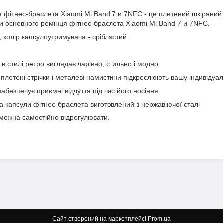
я фітнес-браслета Xiaomi Mi Band 7 и 7NFC - це плетений шкіряний
и основного ремінця фітнес-браслета Xiaomi Mi Band 7 и 7NFC.
, колір капсулоутримувача - сріблястий.
в стилі ретро виглядає чарівно, стильно і модно
і плетені стрічки і металеві намистини підкреслюють вашу індивідуал
 забезпечує приємні відчуття під час його носіння
а капсули фітнес-браслета виготовлений з нержавіючої сталі
можна самостійно відрегулювати.
Сайт створений на маркетплейсі
Prom.ua