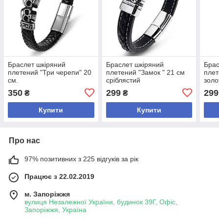
Браслет шкіряний
Браслет шкіряний
Брас
плетений "Три черепи" 20
плетений "Замок " 21 см
плет
см.
сріблястий
золо
350
299
299
₴
₴
Купити
Купити
Про нас
97% позитивних з 225 відгуків за рік
Працює з 22.02.2019
м. Запоріжжя
вулиця Незалежної України, будинок 39Г, Офіс,
Запоріжжя, Україна