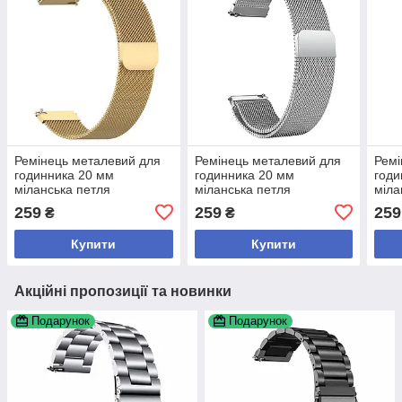
Ремінець металевий для
Ремінець металевий для
Ремі
годинника 20 мм
годинника 20 мм
годи
міланська петля
міланська петля
міла
золотистий
сріблястий
259
259
259
₴
₴
Купити
Купити
Акційні пропозиції та новинки
Подарунок
Подарунок